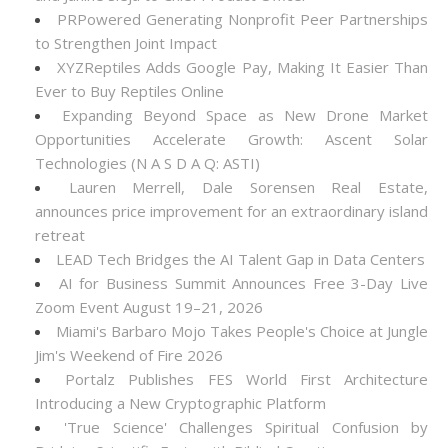
PRPowered Generating Nonprofit Peer Partnerships
to Strengthen Joint Impact
XYZReptiles Adds Google Pay, Making It Easier Than
Ever to Buy Reptiles Online
Expanding Beyond Space as New Drone Market
Opportunities Accelerate Growth: Ascent Solar
Technologies (N A S D A Q: ASTI)
Lauren Merrell, Dale Sorensen Real Estate,
announces price improvement for an extraordinary island
retreat
LEAD Tech Bridges the AI Talent Gap in Data Centers
AI for Business Summit Announces Free 3-Day Live
Zoom Event August 19–21, 2026
Miami's Barbaro Mojo Takes People's Choice at Jungle
Jim's Weekend of Fire 2026
Portalz Publishes FES World First Architecture
Introducing a New Cryptographic Platform
'True Science' Challenges Spiritual Confusion by