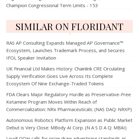
Champion Congressional Term Limits - 153
SIMILAR ON FLORIDANT
RAS AP Consulting Expands Managed AP Governance™
Ecosystem, Launches Trademark Process, and Secures
IFOL Speaker Invitation
UK Financial Ltd Makes History: Chainlink CRE Circulating
Supply Verification Goes Live Across Its Complete
Ecosystem Of Nine Exchange-Traded Tokens
FDA Clears Major Regulatory Hurdle as Preservative-Free
Ketamine Program Moves Within Reach of
Commercialization: NRx Pharmaceuticals: (NAS DAQ: NRXP)
Autonomous Robotics Platform Expansion as Public Market
Debut is Very Close: MBody AI Corp. (N A S D A Q: MBAI)
Loud! OOH calls for prize draw advertising standards as