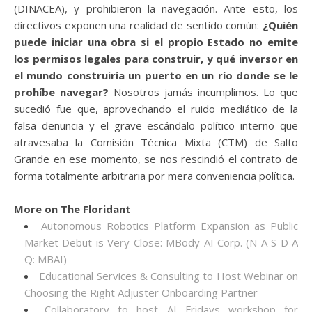
(DINACEA), y prohibieron la navegación. Ante esto, los
directivos exponen una realidad de sentido común:
¿Quién
puede iniciar una obra si el propio Estado no emite
los permisos legales para construir, y qué inversor en
el mundo construiría un puerto en un río donde se le
prohíbe navegar?
Nosotros jamás incumplimos. Lo que
sucedió fue que, aprovechando el ruido mediático de la
falsa denuncia y el grave escándalo político interno que
atravesaba la Comisión Técnica Mixta (CTM) de Salto
Grande en ese momento, se nos rescindió el contrato de
forma totalmente arbitraria por mera conveniencia política.
More on The Floridant
Autonomous Robotics Platform Expansion as Public
Market Debut is Very Close: MBody AI Corp. (N A S D A
Q: MBAI)
Educational Services & Consulting to Host Webinar on
Choosing the Right Adjuster Onboarding Partner
Collaboratory to host AI Fridays workshop for