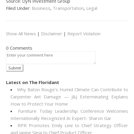
Source: DyN Investment Group
Filed Under:
Business
,
Transportation
,
Legal
Show All News
|
Disclaimer
|
Report Violation
0 Comments
Latest on The Floridant
Why Baton Rouge's Humid Climate Can Contribute to
Carpenter Ant Damage — J&J Exterminating Explains
How to Protect Your Home
Furniture Today Leadership Conference Welcomes
Internationally Recognized AI Expert- Sharon Gai
RPR Promotes Emily Line to Chief Strategy Officer
and Janine Sieja to Chief Product Officer